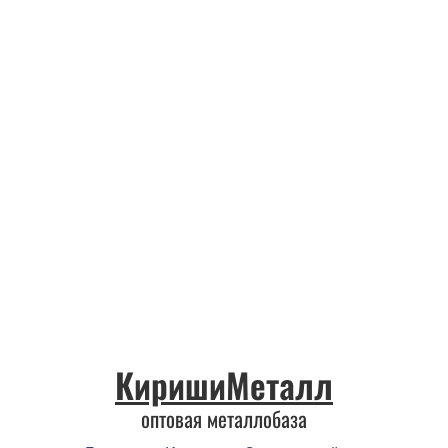
КиришиМеталл
оптовая металлобаза