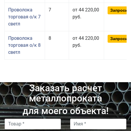
Проволока
7
от 44 220,00
Запросит
торговая о/к 7
руб.
светл
Проволока
8
от 44 220,00
Запросит
торговая о/к 8
руб.
светл
Заказать расчет
металлопроката
для моего объекта!