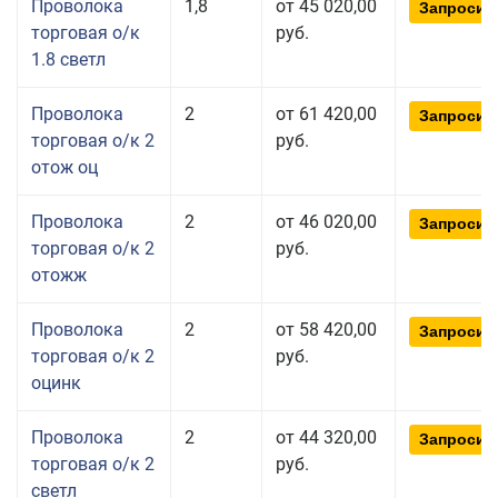
Проволока
1,8
от 45 020,00
Запросит
торговая о/к
руб.
1.8 светл
Проволока
2
от 61 420,00
Запросит
торговая о/к 2
руб.
отож оц
Проволока
2
от 46 020,00
Запросит
торговая о/к 2
руб.
отожж
Проволока
2
от 58 420,00
Запросит
торговая о/к 2
руб.
оцинк
Проволока
2
от 44 320,00
Запросит
торговая о/к 2
руб.
светл