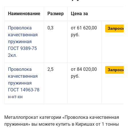
Наименование
Размер
Цена за
Проволока
0,3
от 61 620,00
Запросит
качественная
руб.
пружинная
ГОСТ 9389-75
2кл.
Проволока
2,5
от 84 020,00
Запросит
качественная
руб.
пружинная
ГОСТ 14963-78
н-нт-хн
Металлопрокат категории «Проволока качественная
пружинная» вы можете купить в Киришах от 1 тонны