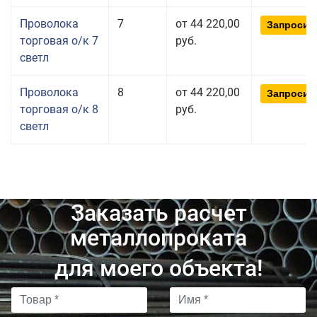
Проволока
7
от 44 220,00
Запросит
торговая о/к 7
руб.
светл
Проволока
8
от 44 220,00
Запросит
торговая о/к 8
руб.
светл
Заказать расчет
металлопроката
для моего объекта!