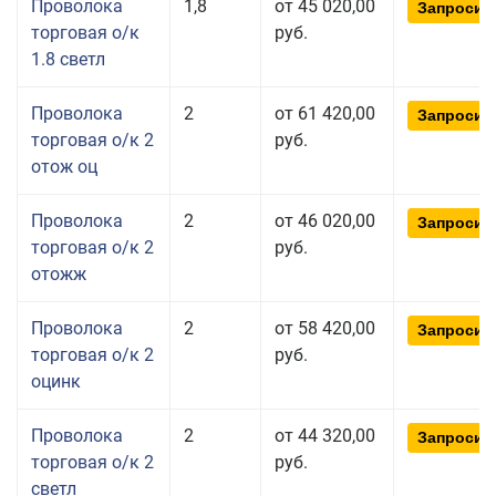
Проволока
1,8
от 45 020,00
Запросит
торговая о/к
руб.
1.8 светл
Проволока
2
от 61 420,00
Запросит
торговая о/к 2
руб.
отож оц
Проволока
2
от 46 020,00
Запросит
торговая о/к 2
руб.
отожж
Проволока
2
от 58 420,00
Запросит
торговая о/к 2
руб.
оцинк
Проволока
2
от 44 320,00
Запросит
торговая о/к 2
руб.
светл