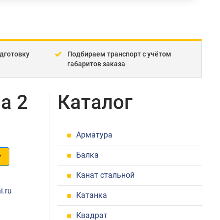
дготовку
Подбираем транспорт с учётом
габаритов заказа
а 2
Каталог
Арматура
Балка
у
Канат стальной
1
i.ru
Катанка
Квадрат