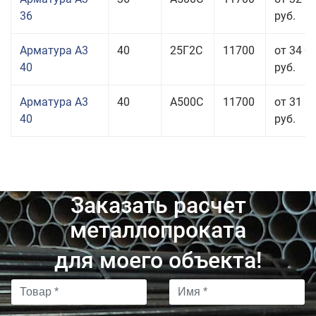
36
руб.
Арматура А3
40
25Г2С
11700
от 34 0
40
руб.
Арматура А3
40
А500С
11700
от 31 8
40
руб.
Заказать расчет
металлопроката
для моего объекта!