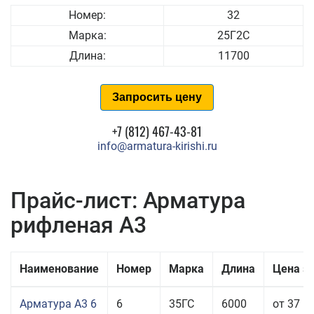
Номер:
32
Марка:
25Г2С
Длина:
11700
Запросить цену
+7 (812) 467-43-81
info@armatura-kirishi.ru
Прайс-лист: Арматура
рифленая А3
Наименование
Номер
Марка
Длина
Цена з
Арматура А3 6
6
35ГС
6000
от 37 5