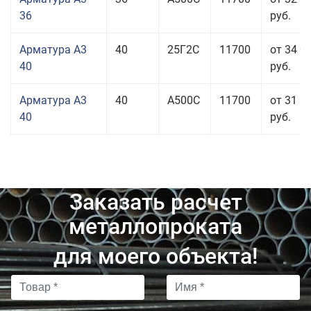
36
руб.
Арматура А3
40
25Г2С
11700
от 34 0
40
руб.
Арматура А3
40
А500С
11700
от 31 8
40
руб.
Заказать расчет
металлопроката
для моего объекта!