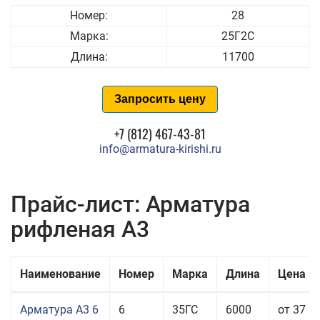
Номер:
28
Марка:
25Г2С
Длина:
11700
Запросить цену
+7 (812) 467-43-81
info@armatura-kirishi.ru
Прайс-лист: Арматура
рифленая А3
Наименование
Номер
Марка
Длина
Цена з
Арматура А3 6
6
35ГС
6000
от 37 5