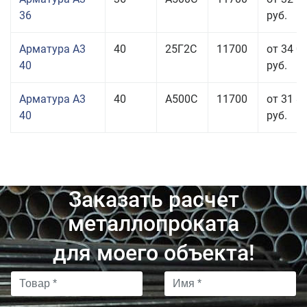
36
руб.
Арматура А3
40
25Г2С
11700
от 34 0
40
руб.
Арматура А3
40
А500С
11700
от 31 8
40
руб.
Заказать расчет
металлопроката
для моего объекта!