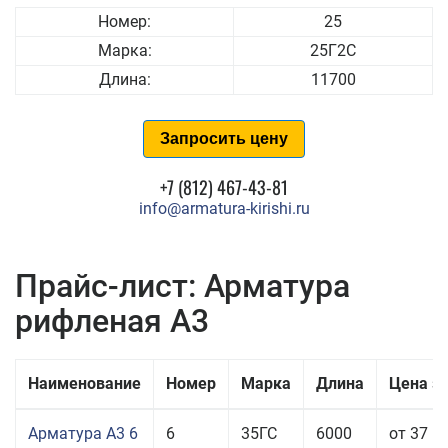
Номер:
25
Марка:
25Г2С
Длина:
11700
Запросить цену
+7 (812) 467-43-81
info@armatura-kirishi.ru
Прайс-лист: Арматура
рифленая А3
Наименование
Номер
Марка
Длина
Цена з
Арматура А3 6
6
35ГС
6000
от 37 5