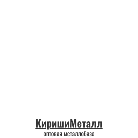
КиришиМеталл
оптовая металлобаза