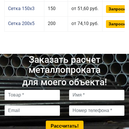
Сетка 150x3
150
от 51,60 руб.
Запросит
Сетка 200x5
200
от 74,10 руб.
Запросит
Заказать расчет
металлопроката
для моего объекта!